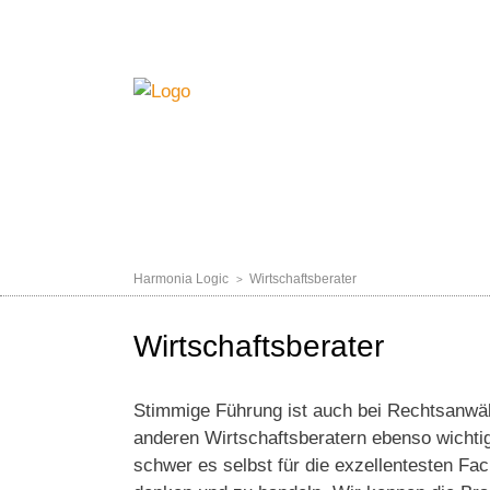
NAVIGATION
HOME
BERATUNG
ACADEMY
TOO
ÜBERSPRINGEN
Harmonia Logic
Wirtschaftsberater
Wirtschaftsberater
Stimmige Führung ist auch bei Rechtsanwäl
anderen Wirtschaftsberatern ebenso wichtig
schwer es selbst für die exzellentesten Fa