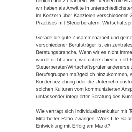
denken und zu handeln. Wir kennen die Bra
wir haben als Anwälte in unterschiedlichs
im Konzern über Kanzleien verschiedener Gr
Practises mit Steuerberatern, Wirtschaftsp
Gerade die gute Zusammenarbeit und gem
verschiedener Berufsträger ist ein zentral
Beratungsbranche. Wenn wir es nicht immer
würde nicht ahnen, wie unterschiedlich oft 
Steuerberater/Wirtschaftsprüfer andererseit
Berufsgruppen maßgeblich hinzukommen, wen
Kundenbeziehung oder die Unternehmensfü
solchen Kulturen vom kommunizierten Ansp
umfassender integrierter Beratung des Kun
Wie verträgt sich Individualistenkultur mit 
Mitarbeiter-Ratio-Zwängen, Work-Life-Bala
Entwicklung mit Erfolg am Markt?