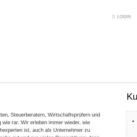
LOGIN
LS
LOGIK
EVENTS
MEDIEN
ÜBER UNS
Ku
ten, Steuerberatern, Wirtschaftsprüfern und
 wie rar. Wir erleben immer wieder, wie
chexperten ist, auch als Unternehmer zu