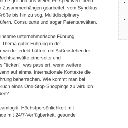
nche gut und aus vielen Perspektiven: denn
ten Zusammenhängen gearbeitet, vom Syndikus
öße bis hin zu sog. Multidisciplinary
rüfern, Consultants und sogar Patentanwälten.
einsame unternehmerische Führung
es Thema guter Führung in der
 wieder erlebt hätten, ein Außenstehender
Rechtsanwälte einerseits und
s "ticken", was passiert, wenn weitere
n auf einmal internationale Kontexte die
hrung beherrschen. Wie kommt man bei
ruch eines One-Stop-Shoppings zu wirklich
den?
Teamlogik, Höchstpersönlichkeit mit
nce mit 24/7-Verfügbarkeit, gesunde