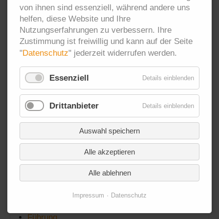
„schiebt“ sie vom Anliegen her und navigiert dabei aus
von ihnen sind essenziell, während andere uns
der Stimmigkeit der relevanten Einflussfaktoren. Das
helfen, diese Website und Ihre
schließt Wegstrecken geschlossenen Vorgehens nicht
Nutzungserfahrungen zu verbessern. Ihre
aus, jedoch wohl wissend, dass alles Geschlossene
Zustimmung ist freiwillig und kann auf der Seite
immer einen Rest Offenheit behält und selbst im
"
Datenschutz
" jederzeit widerrufen werden.
Offenen eingebettet ist.
Essenziell
Details einblenden
Anliegenorientierung umarmt Offenheit und
Geschlossenheit, bietet Ausrichtung und Flexibilität,
Drittanbieter
Details einblenden
Dynamik und Balance, Geschwindigkeit und
Besonnenheit, Effektivität und Schadensvermeidung,
Auswahl speichern
Gestaltungsfreiheit und Miteinander. Also das, wonach
in der Arbeitswelt heute händeringend gesucht wird.
Alle akzeptieren
Alle ablehnen
Übersicht
Impressum
Datenschutz
Führung