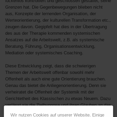
lückenlos kontrolliert und geschlossen gestaltet, seine
Grenzen hat. Die Gegenbewegungen blieben nicht
aus, Konzepte der lernenden Organisation, der
Werteorientierung, der kulturellen Transformation etc.,
zeugen davon. Gegipfelt hat dies in der Übertragung
des aus der Therapie kommenden systemischen
Ansatzes auf die Arbeitswelt, z.B. als systemische
Beratung, Führung, Organisationsentwicklung,
Mediation oder systemisches Coaching.
Diese Entwicklung zeigt, dass die schwierigen
Themen der Arbeitswelt offenbar sowohl mehr
Offenheit als auch eine gute Orientierung brauchen.
Genau das bietet die Anliegenorientierung. Denn sie
verheiratet die Offenheit der Systemik mit der
Gerichtetheit des Klassischen zu etwas Neuem. Dazu
verlässt sie die Zielhypnose und ihren Glauben an das
„Sich-vom-Ende-her-Ziehen-lassen“. Stattdessen
Wir nutzen Cookies auf unserer Website. Einige