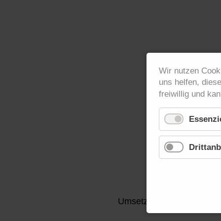
Wir nutzen Cooki
uns helfen, dies
freiwillig und kan
Zielgruppe
Essenzie
Drittanb
Umsetzung und Methodik