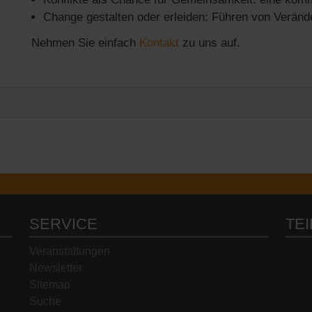
Change gestalten oder erleiden: Führen von Verä
Nehmen Sie einfach
Kontakt
zu uns auf.
SERVICE
TE
Navigation
Veranstaltungen
überspringen
Newsletter
Sitemap
Suche