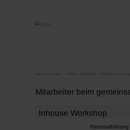
NAVIGATION
HOME
BERATUNG
ACADEMY
TOO
ÜBERSPRINGEN
Harmonia Logic
Politik / Verwaltung
Mitarbeiter beim
Mitarbeiter beim gemein
Inhouse Workshop
Personalführung