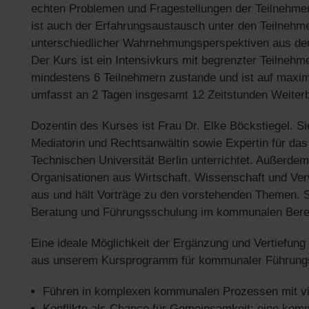
echten Problemen und Fragestellungen der Teilnehmer
ist auch der Erfahrungsaustausch unter den Teilneh
unterschiedlicher Wahrnehmungsperspektiven aus den 
Der Kurs ist ein Intensivkurs mit begrenzter Teilnehm
mindestens 6 Teilnehmern zustande und ist auf maxim
umfasst an 2 Tagen insgesamt 12 Zeitstunden Weiterb
Dozentin des Kurses ist Frau Dr. Elke Böckstiegel. Si
Mediatorin und Rechtsanwältin sowie Expertin für das
Technischen Universität Berlin unterrichtet. Außerde
Organisationen aus Wirtschaft, Wissenschaft und Verw
aus und hält Vorträge zu den vorstehenden Themen. Si
Beratung und Führungsschulung im kommunalen Bere
Eine ideale Möglichkeit der Ergänzung und Vertiefung 
aus unserem Kursprogramm für kommunaler Führungs
Führen in komplexen kommunalen Prozessen mit vie
Konflikte als Chance für Gemeinsamkeit: eine ko