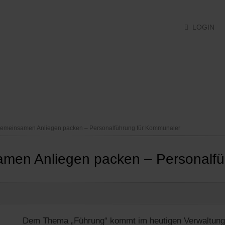
LOGIN
LS
LOGIK
EVENTS
MEDIEN
ÜBER UNS
 gemeinsamen Anliegen packen – Personalführung für Kommunaler
samen Anliegen packen – Personalf
Dem Thema „Führung“ kommt im heutigen Verwaltungs