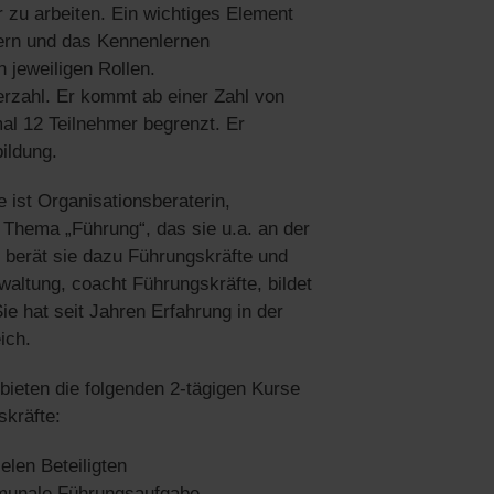
 zu arbeiten. Ein wichtiges Element
mern und das Kennenlernen
jeweiligen Rollen.
erzahl. Er kommt ab einer Zahl von
al 12 Teilnehmer begrenzt. Er
ildung.
e ist Organisationsberaterin,
 Thema „Führung“, das sie u.a. an der
m berät sie dazu Führungskräfte und
altung, coacht Führungskräfte, bildet
e hat seit Jahren Erfahrung in der
ich.
bieten die folgenden 2-tägigen Kurse
kräfte:
len Beteiligten
mmunale Führungsaufgabe