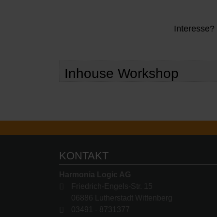
Interesse?
Inhouse Workshop
KONTAKT
Harmonia Logic AG
Friedrich-Engels-Str. 15
06886 Lutherstadt Wittenberg
03491 - 8731377