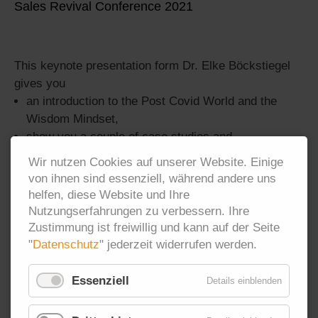
Sales Revival Conference 2021
This keynote presentation form Dr. Elke Böckstiegel
gives you
an introduction to the Post Covid World and the
Wisdom Mindset,
show you a couple of case studies and
demonstrate how WisdomThinking helps to increase
Wir nutzen Cookies auf unserer Website. Einige
sustainable productivity and reducing costs in the
von ihnen sind essenziell, während andere uns
post covid world
helfen, diese Website und Ihre
Nutzungserfahrungen zu verbessern. Ihre
(Click on the photo or here:
Zustimmung ist freiwillig und kann auf der Seite
http://vimeo.com/user/119920936/folder/6370191)
"
Datenschutz
" jederzeit widerrufen werden.
Complexity
Führung
Leadership
Essenziell
Details einblenden
Weisheit
Wisdom
WisdomThinking®️