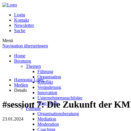
Login
Kontakt
Newsletter
Suche
Menü
Navigation überspringen
Home
Beratung
Themen
Führung
Organisation
Harmonia Logic
Konflikt
Medien
Veränderung
Details
Innovation
Unternehmensnachfolge
#session 7: Die Zukunft der K
Wise Work
Formate
Organisationsberatung
23.01.2024
Mediation
Moderation
Coaching