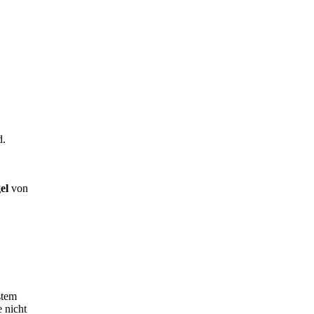
d.
el
von
stem
 nicht