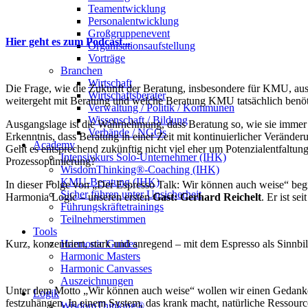
Teamentwicklung
Personalentwicklung
Großgruppenevent
Hier geht es zum Podcast...
Organisationsaufstellung
Vorträge
Branchen
Wirtschaft
Die Frage, wie die Zukunft der Beratung, insbesondere für KMU, aus
Wirtschaftsberater
weitergeht mit Beratung und welche Beratung KMU tatsächlich benötig
Verwaltung / Politik / Kommunen
Wissenschaft / Bildung
Ausgangslage ist die Wahrnehmung, dass Beratung so, wie sie immer fu
Verbände / NGOs
Erkenntnis, dass Beratung in einer Zeit mit kontinuierlicher Veränder
Academy
Geht es entsprechend zukünftig nicht viel eher um Potenzialentfaltun
Intensivkurs Solo-Unternehmer (IHK)
Prozessoptimierung?
WisdomThinking®-Coaching (IHK)
KMU-Beratung (IHK)
In dieser Folge von „Der Espresso Talk: Wir können auch weise“ be
Sicher führen unter Unsicherheit
Harmonia Logic – unseren ersten
Gast: Gerhard Reichelt
. Er ist se
Führungskräftetrainings
Teilnehmerstimmen
Tools
Kurz, konzentriert, stark und anregend – mit dem Espresso als Sinnb
Harmonic Guides
Harmonic Masters
Harmonic Canvasses
Auszeichnungen
Unter dem Motto „Wir können auch weise“ wollen wir einen Gedankena
Logik
festzuhängen. In einem System, das krank macht, natürliche Ressourc
WisdomThinking®