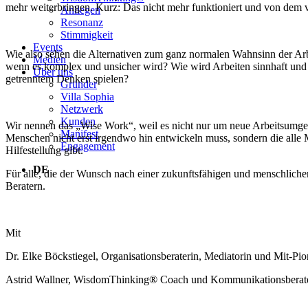
mehr weiterbringen. Kurz: Das nicht mehr funktioniert und von dem vi
Anliegen
Resonanz
Stimmigkeit
Events
Wie also sehen die Alternativen zum ganz normalen Wahnsinn der Arbe
Medien
wenn es komplex und unsicher wird? Wie wird Arbeiten sinnhaft und 
Über uns
getrenntem Denken spielen?
Gründer
Villa Sophia
Netzwerk
Kunden
Wir nennen das „Wise Work“, weil es nicht nur um neue Arbeitsumg
Manifest
Menschen nicht erst irgendwo hin entwickeln muss, sondern die alle
Engagement
Hilfestellung gibt.
DE
Für alle, die der Wunsch nach einer zukunftsfähigen und menschlichen
Beratern.
Mit
Dr. Elke Böckstiegel, Organisationsberaterin, Mediatorin und Mit-
Astrid Wallner, WisdomThinking® Coach und Kommunikationsberate