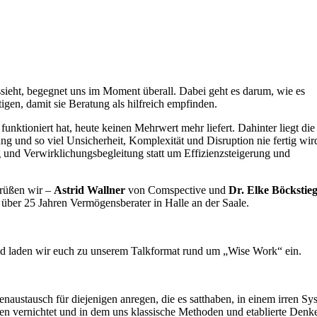
sieht, begegnet uns im Moment überall. Dabei geht es darum, wie es
en, damit sie Beratung als hilfreich empfinden.
nktioniert hat, heute keinen Mehrwert mehr liefert. Dahinter liegt die
ung und so viel Unsicherheit, Komplexität und Disruption nie fertig wir
g und Verwirklichungsbegleitung statt um Effizienzsteigerung und
grüßen wir –
Astrid Wallner
von Comspective und
Dr. Elke Böckstieg
it über 25 Jahren Vermögensberater in Halle an der Saale.
ild laden wir euch zu unserem Talkformat rund um „Wise Work“ ein.
ustausch für diejenigen anregen, die es satthaben, in einem irren Sy
en vernichtet und in dem uns klassische Methoden und etablierte Denke